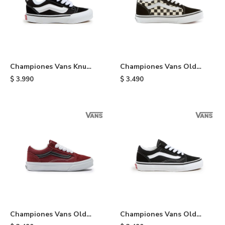
Championes Vans Knu
Championes Vans Old
Skool JR de niño - Black &
Skool de niño - Black &
$
3.990
$
3.490
White
White
Championes Vans Old
Championes Vans Old
Skool de niño - Wine &
Skool de niño - Black