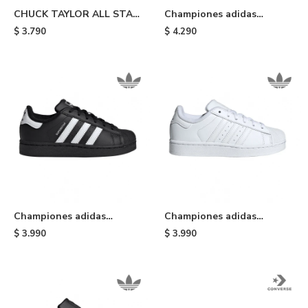
CHUCK TAYLOR ALL STAR
Championes adidas
DOUBLE STACK - Black
Campus 00s de niño - Beige
$
3.790
$
4.290
White
Championes adidas
Championes adidas
Superstar II de niño - Black
Superstar II de niño -
$
3.990
$
3.990
White