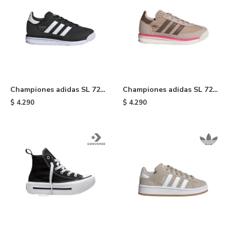
Championes adidas SL 72
Championes adidas SL 72
RS de niño - Black
RS de niño - Brown
$
4.290
$
4.290