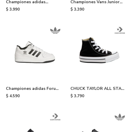
Championes adidas
Championes Vans Junior
Superstar II de niño -
Old Skool de niño - Black
$
3.990
$
3.390
White
Championes adidas Forum
CHUCK TAYLOR ALL STAR
Low CL de niño -
EVA LIFT PLATFORM -
$
4.590
$
3.790
White/black
Black & White