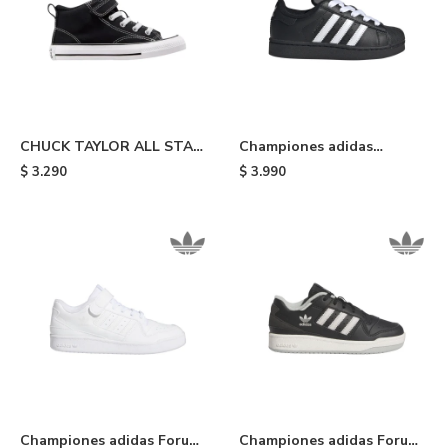
CHUCK TAYLOR ALL STAR
Championes adidas
MALDEN STREET - Black &
Superstar II de niño - Black
$
3.290
$
3.990
White
Championes adidas Forum
Championes adidas Forum