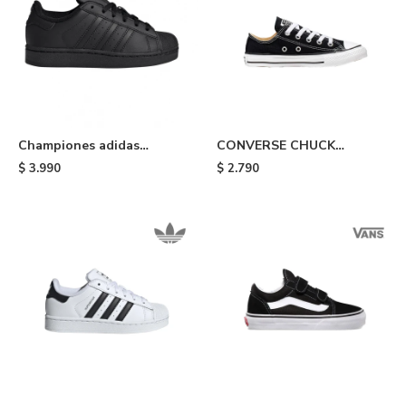
Championes adidas
CONVERSE CHUCK
Superstar II de niño - Black
TAYLOR ALL STAR OX -
$
3.990
$
2.790
Black