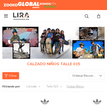
Zooko
Global Sports
Somos
Futbol

CALZADO NIÑOS TALLE 015
Recomendados
Quitar filtros
Filtrando por:
Calzado
Talle 015