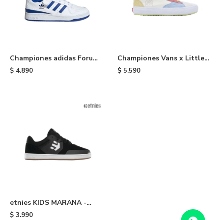
Championes adidas Forum
Championes Vans x Little
Low de niño - Cloud White
Lizzie Sesame Street de
$
4.890
$
5.590
& Blue
niño - Multi Colors
etnies KIDS MARANA -
Black
$
3.990