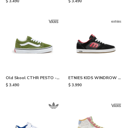
$
3.490
$
3.490
Black
Old Skool CTHR PESTO -
ETNIES KIDS WINDROW -
Green
Black & Red
$
3.490
$
3.990