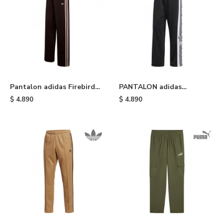
Pantalon adidas Firebird
PANTALON adidas
Loose - Aurora Coffee
DEPORTIVO ADIBREAK -
$
4.890
$
4.890
Black White