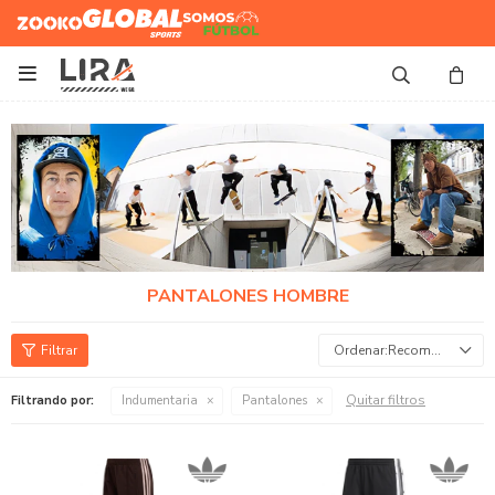
Zooko
Global Sports
Somos
Futbol

PANTALONES HOMBRE
Recomendados
Quitar filtros
Filtrando por:
Indumentaria
Pantalones