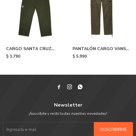
CARGO SANTA CRUZ
PANTALÓN CARGO VANS
OPUS DOT - Green
SERVICE - Green
$
3.790
$
5.990



Newsletter
¡Suscribite y recibí todas nuestras novedades!
SUSCRIBIRME