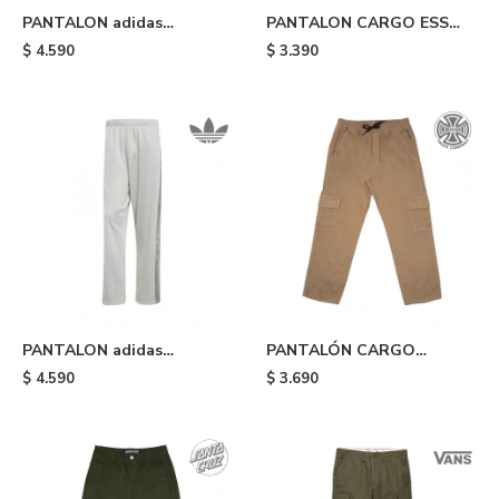
PANTALON adidas
PANTALON CARGO ESS
ADICOLOR CLASSICS -
WOVEN - 81
$
4.590
$
3.390
Brown
PANTALON adidas
PANTALÓN CARGO
ADIBREAK - Grey
INDEPENDENT GRIND -
$
4.590
$
3.690
Caqui