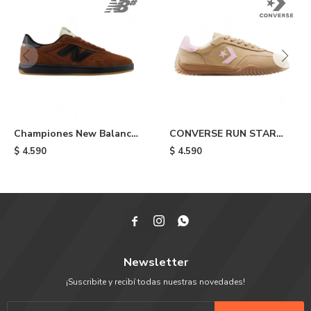
Championes New Balance
CONVERSE RUN STAR
440 - Tnt
TRAINER - Beige
$
4.590
$
4.590



Newsletter
¡Suscribite y recibí todas nuestras novedades!