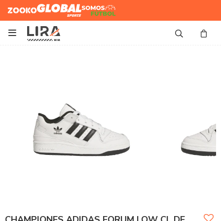
Zooko
Global Sports
Somos
Futbol

CHAMPIONES ADIDAS FORUM LOW CL DE