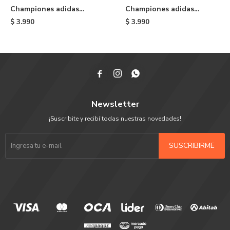
Championes adidas
Championes adidas
Superstar II de niño -
Superstar II de niño -
$
3.990
$
3.990
White
White & Black



Newsletter
¡Suscribite y recibí todas nuestras novedades!
SUSCRIBIRME