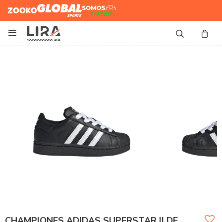
Zooko
Global Sports
Somos
Futbol

CHAMPIONES ADIDAS SUPERSTAR II DE