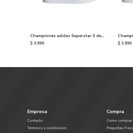
Championes adidas Superstar II de
Champio
niño - White
niño - 
$
3.990
$
3.990
Empresa
Compra
Contacto
Como comprar
Términos y condiciones
Preguntas Frec