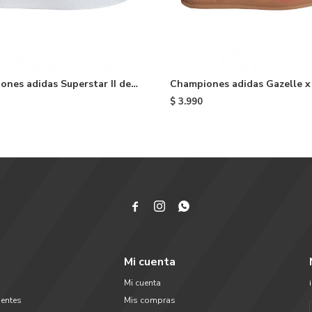
nes adidas Superstar II de
Championes adidas Gazelle x
White & Black
Alice In Wonderland niño - R
$
3.990



Mi cuenta
Mi cuenta
uentes
Mis compras