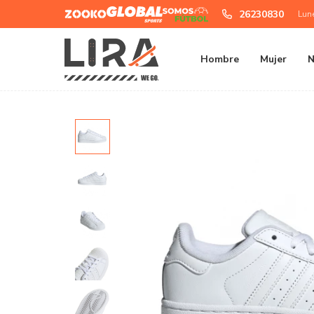
Zooko
Global
Somos
26230830
Lun
Sports
Futbol
Hombre
Mujer
N