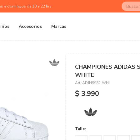
es a domingos de 10 a 22 hrs
iños
Accesorios
Marcas
CHAMPIONES ADIDAS SU
WHITE
ADJH9982-WHI
$
3.990
Talle: