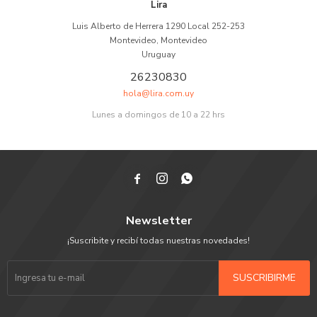
Lira
Luis Alberto de Herrera 1290 Local 252-253
Montevideo
,
Montevideo
Uruguay
26230830
hola@lira.com.uy
Lunes a domingos de 10 a 22 hrs



Newsletter
¡Suscribite y recibí todas nuestras novedades!
SUSCRIBIRME