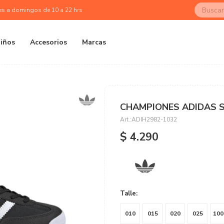
es a domingos de 10 a 22 hrs
iños
Accesorios
Marcas
CHAMPIONES ADIDAS SL
ADIH2982-1032
$
4.290
Talle:
010
015
020
025
100