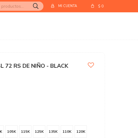
$
0
 72 RS DE NIÑO - BLACK
K
105K
115K
125K
135K
110K
120K