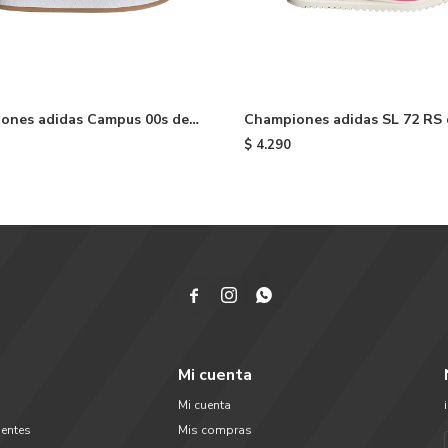
ones adidas Campus 00s de
Championes adidas SL 72 RS 
Beige
- Brown
$
4.290



Mi cuenta
Mi cuenta
uentes
Mis compras