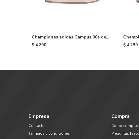
Championes adidas Campus 00s de
Champi
niño - Black & White
niño - 
$
4.290
$
4.290
Empresa
Compra
Contacto
Como comprar
Términos y condiciones
Preguntas Frec