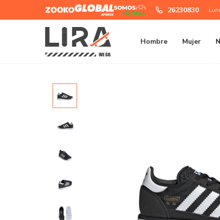
Zooko
Global
Somos
26230830
Lun
Sports
Futbol
Hombre
Mujer
N