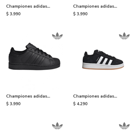
Championes adidas
Championes adidas
Superstar II de niño - Black
Superstar II de niño -
$
3.990
$
3.990
White
Championes adidas
Championes adidas
Superstar II de niño - Black
Campus 00s de niño - Black
$
3.990
$
4.290
& White