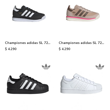
Championes adidas SL 72
Championes adidas SL 72
RS de niño - Black
RS de niño - Brown
$
4.290
$
4.290