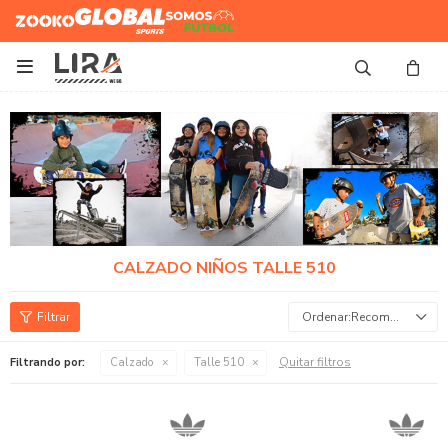
Zooko
Global Sports
Somos
Futbol

CALZADO NIÑOS TALLE 510
Recomendados
Quitar filtros
Filtrando por:
Calzado
Talle 510