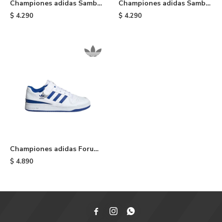
Championes adidas Samba
Championes adidas Samba
OG de niño - Cloud White
OG de niño - Core Black
$
4.290
$
4.290
Championes adidas Forum
Low de niño - Cloud White
$
4.890
& Blue


