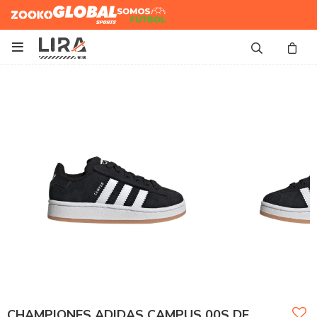
Zooko
Global Sports
Somos
Futbol

CHAMPIONES ADIDAS CAMPUS 00S DE