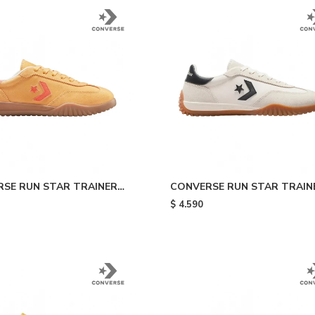
SE RUN STAR TRAINER
CONVERSE RUN STAR TRAINE
ectrolights Yellow
White
$
4.590