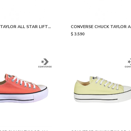
TAYLOR ALL STAR LIFT
CONVERSE CHUCK TAYLOR A
 STACK - Black/white
STAR - White
$
3.590