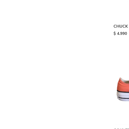
CHUCK 
DOUBLE
$
4.990