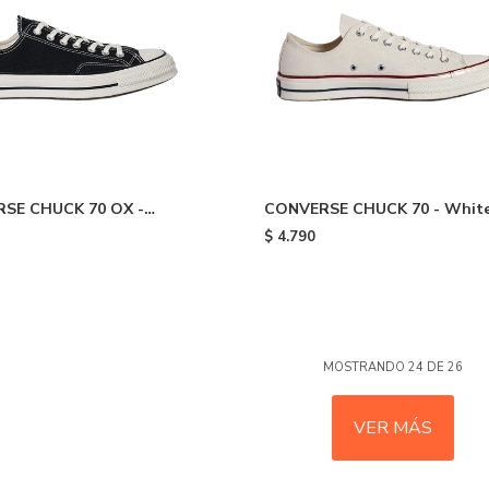
SE CHUCK 70 OX -
CONVERSE CHUCK 70 - Whit
hite
$
4.790
MOSTRANDO
24
DE
26
VER MÁS