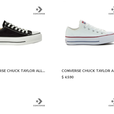
SE CHUCK TAYLOR ALL
CONVERSE CHUCK TAYLOR A
LATAFORMA - Black
STAR PLATAFORMA - White
$
4.590