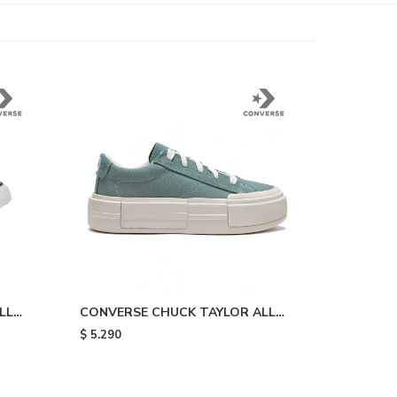
LL
CONVERSE CHUCK TAYLOR ALL
STAR CRUISE - Light Blue/white
$
5.290