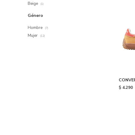
Beige
(1)
Género
Hombre
(7)
Mujer
(12)
CONVER
OX - El
$
4.290