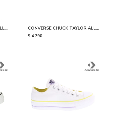
LL
CONVERSE CHUCK TAYLOR ALL
STAR LEATHER - White
$
4.790