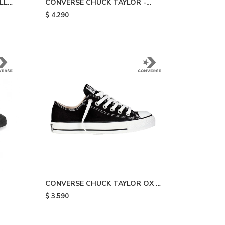
LL
CONVERSE CHUCK TAYLOR -
White/yellow
$
4.290
CONVERSE CHUCK TAYLOR OX -
Black
$
3.590