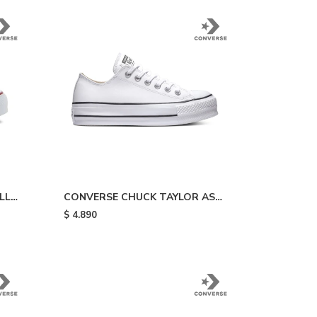
LL
CONVERSE CHUCK TAYLOR AS
LIFT OX - White
$
4.890