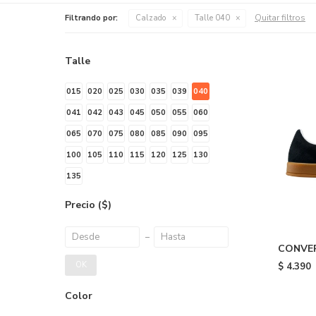
Quitar filtros
Filtrando por:
Calzado
Talle 040
Talle
015
020
025
030
035
039
040
041
042
043
045
050
055
060
065
070
075
080
085
090
095
100
105
110
115
120
125
130
135
Precio
($)
CONVER
Black
OK
$
4.390
Color