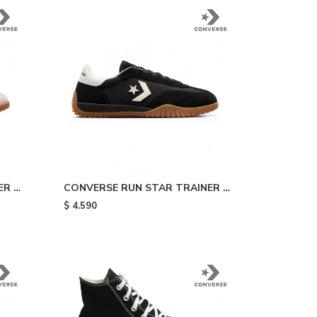
R -
CONVERSE RUN STAR TRAINER -
Black
$
4.590