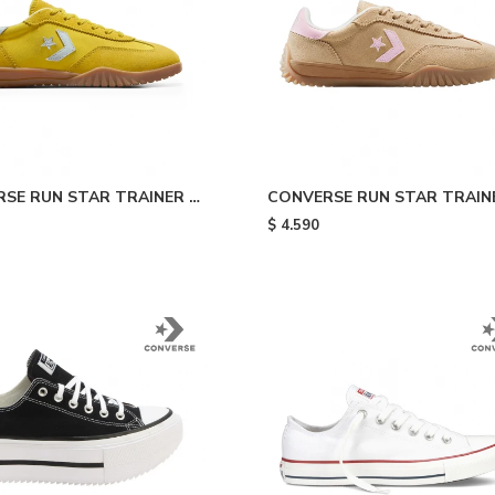
SE RUN STAR TRAINER -
CONVERSE RUN STAR TRAINE
Beige
$
4.590