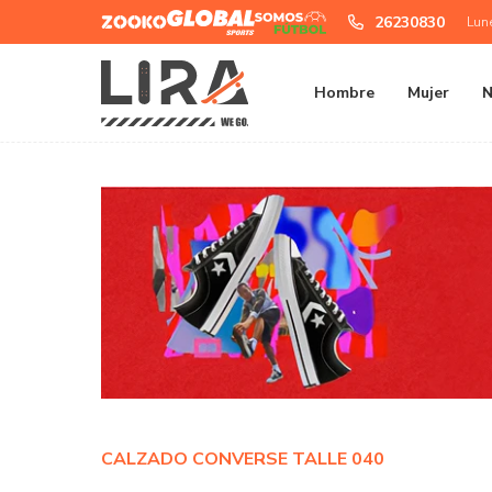
Zooko
Global
Somos
26230830
Lun
Sports
Futbol
Hombre
Mujer
N
CALZADO CONVERSE TALLE 040