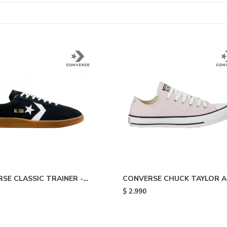
SE CLASSIC TRAINER -
CONVERSE CHUCK TAYLOR A
STAR - Green
$
2.990