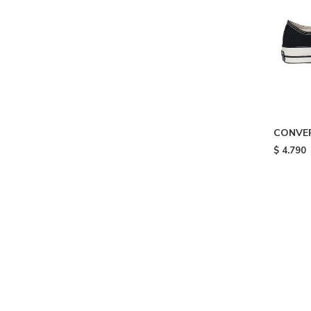
CONVER
Black/w
$
4.790