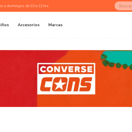
es a domingos de 10 a 22 hrs
iños
Accesorios
Marcas