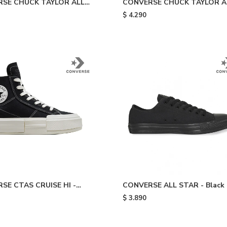
SE CHUCK TAYLOR ALL
CONVERSE CHUCK TAYLOR A
IFT - Orange
STAR LIFT - Yellow
$
4.290
SE CTAS CRUISE HI -
CONVERSE ALL STAR - Black
$
3.890