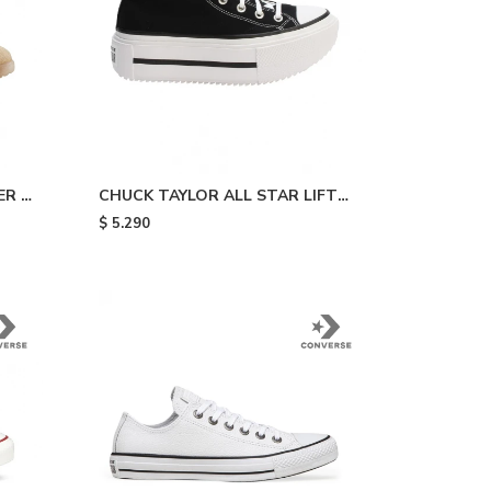
R -
CHUCK TAYLOR ALL STAR LIFT
DOUBLE STACK - Black/white
$
5.290