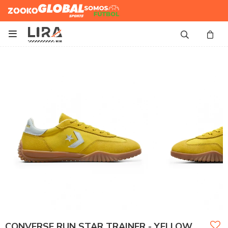
Zooko
Global Sports
Somos
Futbol

CONVERSE RUN STAR TRAINER - YELLOW