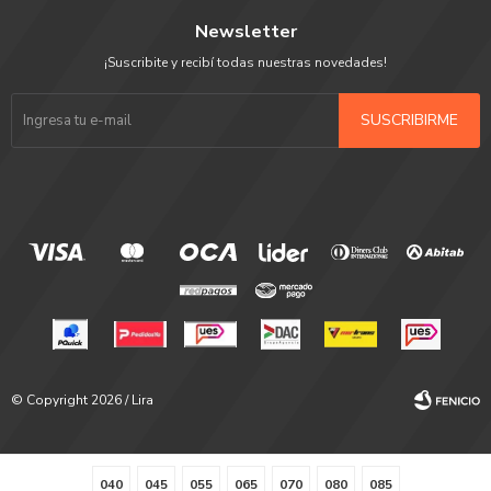
Newsletter
¡Suscribite y recibí todas nuestras novedades!
SUSCRIBIRME
© Copyright 2026 / Lira
040
045
055
065
070
080
085