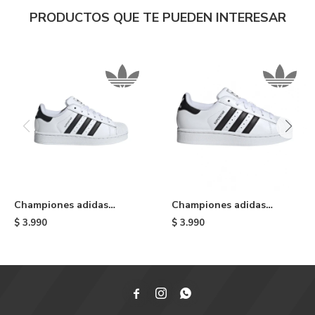
PRODUCTOS QUE TE PUEDEN INTERESAR
Championes adidas
Championes adidas
Superstar II de niño -
Superstar II de niño -
$
3.990
$
3.990
White
White & Black


