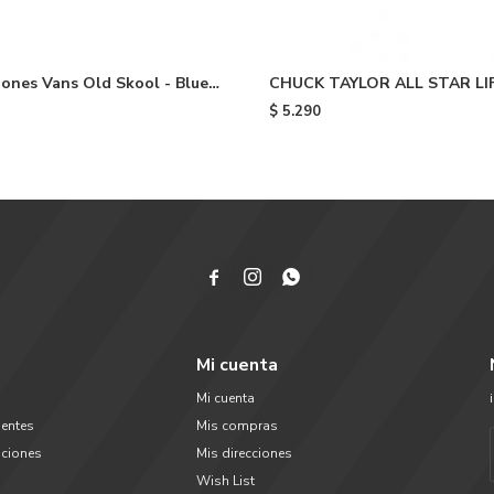
ones Vans Old Skool - Blue
CHUCK TAYLOR ALL STAR LI
DOUBLE STACK - Red
$
5.290



Mi cuenta
Mi cuenta
uentes
Mis compras
uciones
Mis direcciones
Wish List