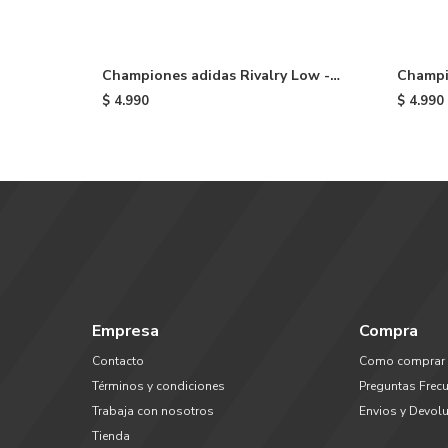
Championes adidas Rivalry Low -
Champi
Black
Navy
$
4.990
$
4.990
Empresa
Compra
Contacto
Como comprar
Términos y condiciones
Preguntas Frec
Trabaja con nosotros
Envios y Devol
Tienda