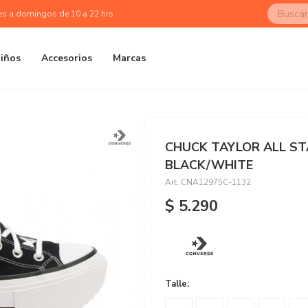
es a domingos de 10 a 22 hrs
iños
Accesorios
Marcas
CHUCK TAYLOR ALL ST
BLACK/WHITE
CNA12975C-1132
$
5.290
Talle: