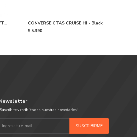
FT
CONVERSE CTAS CRUISE HI - Black
Champion
Beige
$
5.390
$
5.390
Newsletter
¡Suscribite y recibí todas nuestras novedades!
SUSCRIBIRME