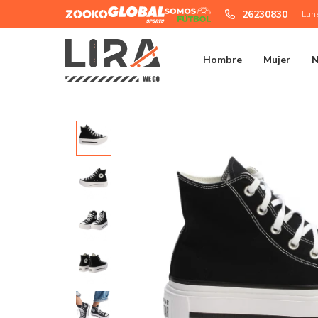
Zooko
Global
Somos
26230830
Lun
Sports
Futbol
Hombre
Mujer
N