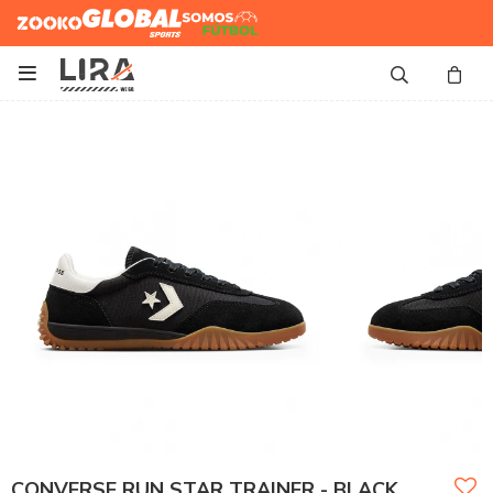
Zooko
Global Sports
Somos
Futbol

CONVERSE RUN STAR TRAINER - BLACK