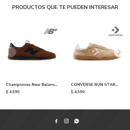
PRODUCTOS QUE TE PUEDEN INTERESAR
Championes New Balance
CONVERSE RUN STAR
440 - Tnt
TRAINER - Beige
$
4.590
$
4.590


