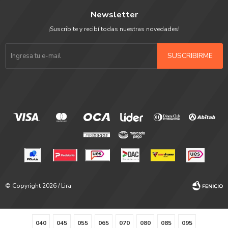
Newsletter
¡Suscribite y recibí todas nuestras novedades!
SUSCRIBIRME
© Copyright 2026 / Lira
040
045
055
065
070
080
085
095