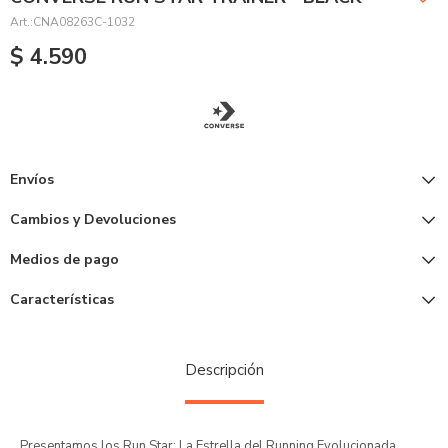
CNA08263C-1032
$
4.590
Envíos
Cambios y Devoluciones
Medios de pago
Características
Descripción
Presentamos los Run Star: La Estrella del Running Evolucionada