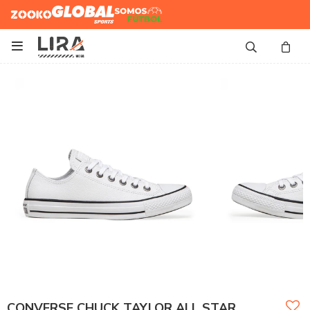
Zooko
Global Sports
Somos
Futbol

CONVERSE CHUCK TAYLOR ALL STAR