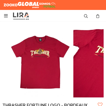
Zooko
Global Sports
Somos
Futbol

THRASHER FORTUNE LOGO - BORDEAUX