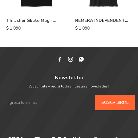
Thrasher Skate Mag -
REMERA INDEPENDENT
Black
SPAN LOGO - Black
$
1.090
$
1.090



Newsletter
¡Suscribite y recibí todas nuestras novedades!
SUSCRIBIRME