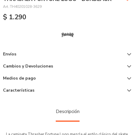
TH40201028-3629
$
1.290
Envíos
Cambios y Devoluciones
Medios de pago
Características
Descripción
La camiseta Thrasher Fortune Logo mezcla el estilo clásico del skate