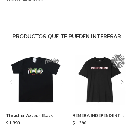
PRODUCTOS QUE TE PUEDEN INTERESAR
Thrasher Aztec - Black
REMERA INDEPENDENT
BAUHAUS - Black
$
1.390
$
1.390