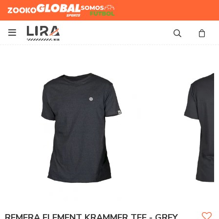
Zooko
Global Sports
Somos
Futbol

REMERA ELEMENT KRAMMER TEE - GREY