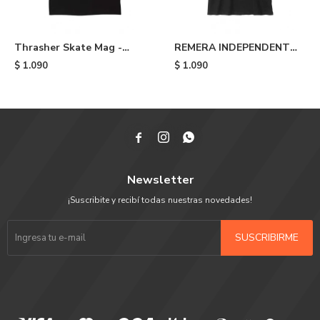
Thrasher Skate Mag -
REMERA INDEPENDENT
Black
SPAN LOGO - Black
$
1.090
$
1.090



Newsletter
¡Suscribite y recibí todas nuestras novedades!
SUSCRIBIRME