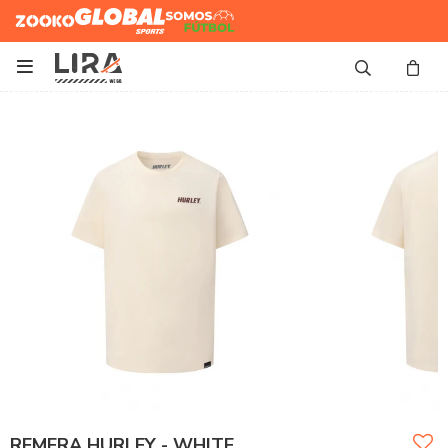
Zooko
Global Sports
Somos
Futbol

REMERA HURLEY - WHITE