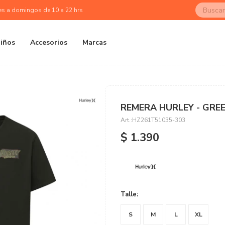
es a domingos de 10 a 22 hrs
iños
Accesorios
Marcas
REMERA HURLEY - GRE
HZ261T51035-303
$
1.390
Talle:
S
M
L
XL