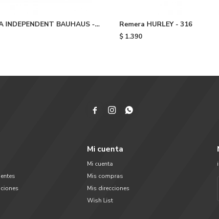
A INDEPENDENT BAUHAUS -
Remera HURLEY - 316
$
1.390



Mi cuenta
Mi cuenta
uentes
Mis compras
uciones
Mis direcciones
Wish List