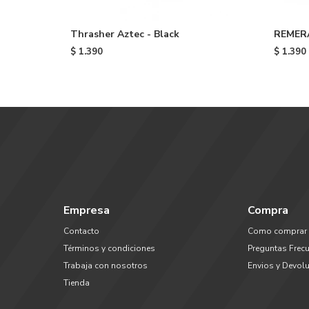
Thrasher Aztec - Black
REMER
Black
$
1.390
$
1.390
Empresa
Compra
Contacto
Como comprar
Términos y condiciones
Preguntas Frec
Trabaja con nosotros
Envios y Devol
Tienda