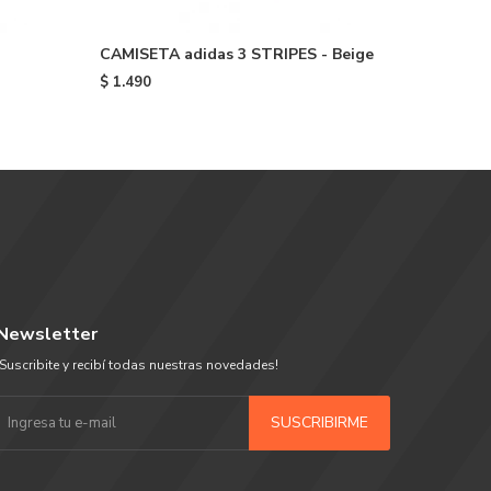
CAMISETA adidas 3 STRIPES - Beige
REMERA 
White
$
1.490
$
1.490
Newsletter
¡Suscribite y recibí todas nuestras novedades!
SUSCRIBIRME