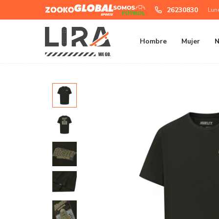
Zooko
Global
Somos
26230830
Lun
Sports
Futbol
Hombre
Mujer
N