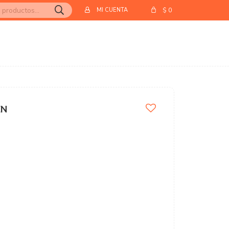
$
0
EN