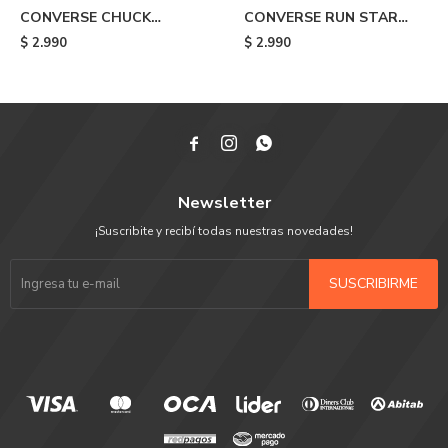
CONVERSE CHUCK
CONVERSE RUN STAR
TAYLOR ALL STAR - Pink
HIKE HI - Yellow
$
2.990
$
2.990



Newsletter
¡Suscribite y recibí todas nuestras novedades!
SUSCRIBIRME