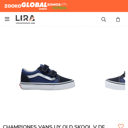
Zooko
Global Sports
Somos
Futbol

CHAMPIONES VANS UY OLD SKOOL V DE