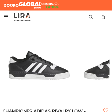
Zooko
Global Sports
Somos
Futbol

CHAMPIONES ADIDAS RIVALRY LOW -