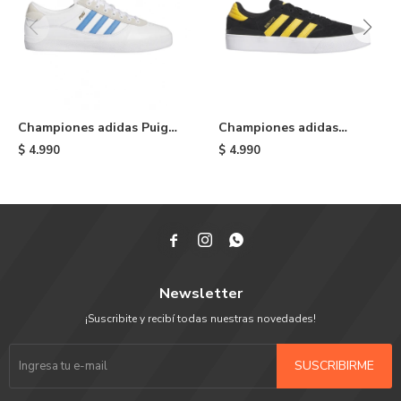
Championes adidas Puig
Championes adidas
Indoor - White & Light
Busenitz Vulc II - Black
$
4.990
$
4.990
Blue



Newsletter
¡Suscribite y recibí todas nuestras novedades!
SUSCRIBIRME