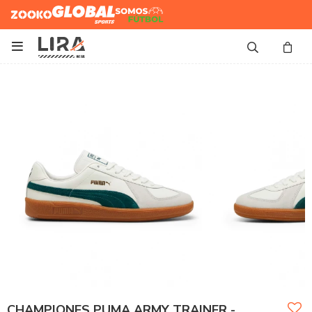
Zooko
Global Sports
Somos
Futbol

CHAMPIONES PUMA ARMY TRAINER -