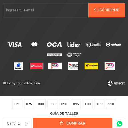
SUSCRIBIRME
© Copyright 2026 / Lira
065
075
080
085
090
095
100
105
110
GUÍA DE TALLES
Fenicio
1
COMPRAR