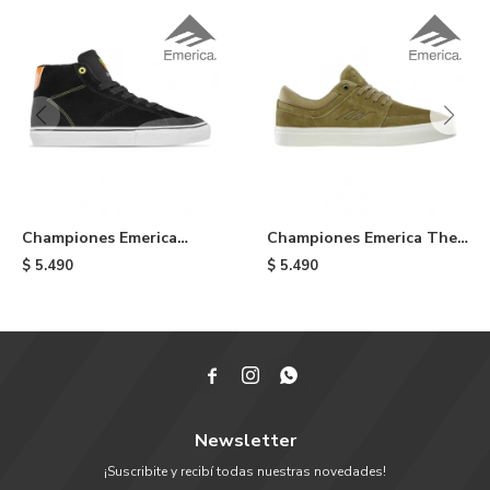
Championes Emerica
Championes Emerica The
Omen HI X OJ - Black
Hoban - Kelp
$
5.490
$
5.490



Newsletter
¡Suscribite y recibí todas nuestras novedades!