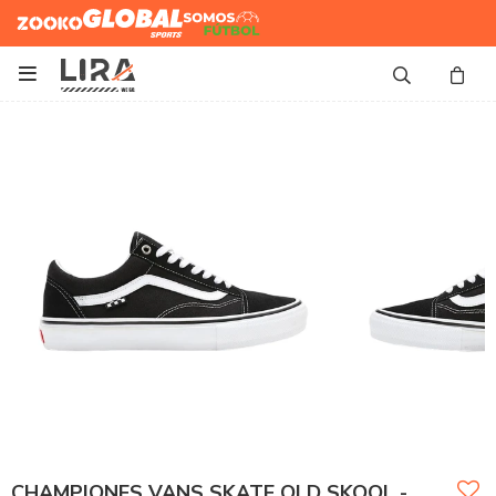
Zooko
Global Sports
Somos
Futbol

CHAMPIONES VANS SKATE OLD SKOOL -