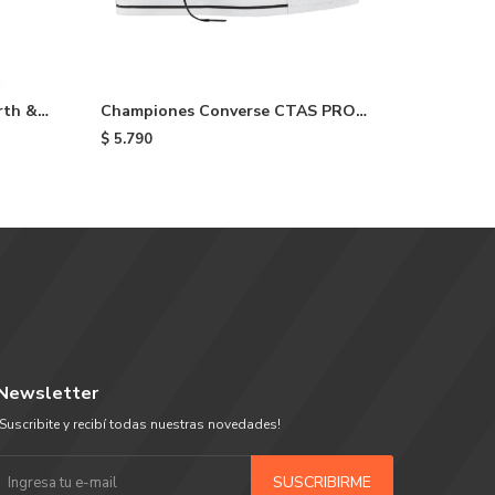
rth &
Championes Converse CTAS PRO
Champio
OX - Black
Blue/whi
$
5.790
$
5.890
Newsletter
¡Suscribite y recibí todas nuestras novedades!
SUSCRIBIRME