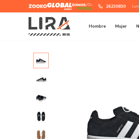
Zooko
Global
Somos
26230830
Lun
Sports
Futbol
Hombre
Mujer
N