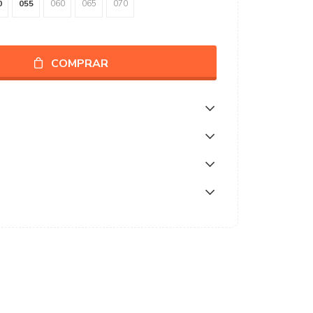
0
055
060
065
070
COMPRAR