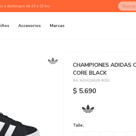
es a domingos de 10 a 22 hrs
iños
Accesorios
Marcas
CHAMPIONES ADIDAS C
CORE BLACK
ADHQ6638-4092
$
5.690
Talle: