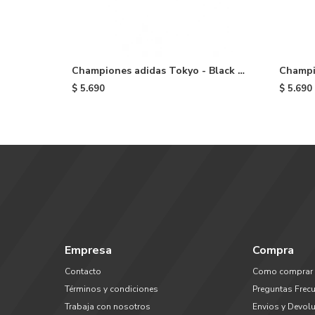
Championes adidas Tokyo - Black &
Champi
White
Niño - 
$
5.690
$
5.690
Empresa
Compra
Contacto
Como comprar
Términos y condiciones
Preguntas Frec
Trabaja con nosotros
Envios y Devol