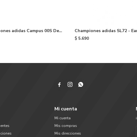
ones adidas Campus 00S De
Championes adidas SL72 - Ea
Aurora Coffee
Night Indigo
$
5.690



Mi cuenta
Mi cuenta
uentes
Mis compras
uciones
Mis direcciones