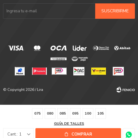
SUSCRIBIRME
© Copyright 2026 / Lira
075
080
085
095
100
105
GUÍA DE TALLES
Fenicio
1
COMPRAR