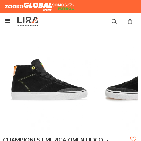
Zooko
Global Sports
Somos
Futbol

CHAMPIONES EMERICA OMEN HI X OJ -