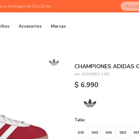
es a domingos de 10 a 22 hrs
iños
Accesorios
Marcas
CHAMPIONES ADIDAS G
ADIH9652-1387
$
6.990
Talle:
035
040
045
050
05