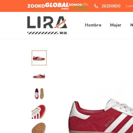
Zooko
Global
Somos
26230830
Lun
Sports
Futbol
Hombre
Mujer
N