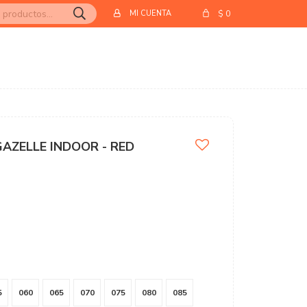
$
0
AZELLE INDOOR - RED
5
060
065
070
075
080
085