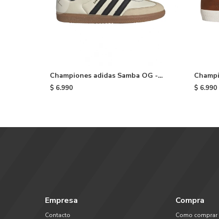
Championes adidas Samba OG -
Champi
White
Brown
$
6.990
$
6.990
Empresa
Compra
Contacto
Como comprar