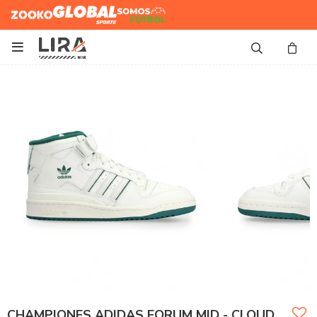
Zooko
Global Sports
Somos
Futbol

CHAMPIONES ADIDAS FORUM MID - CLOUD