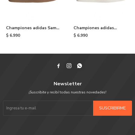
Championes adidas Samba
Championes adidas
OG - White
Gazelle ADV - Brown
$
6.990
$
6.990



Newsletter
¡Suscribite y recibí todas nuestras novedades!
SUSCRIBIRME