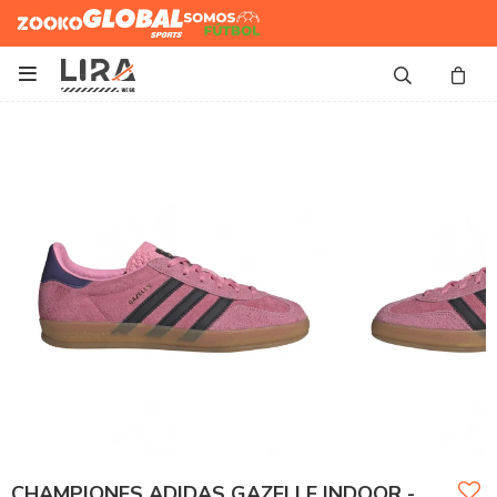
Zooko
Global Sports
Somos
Futbol

CHAMPIONES ADIDAS GAZELLE INDOOR -