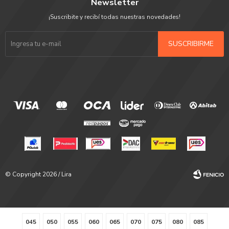
Newsletter
¡Suscribite y recibí todas nuestras novedades!
SUSCRIBIRME
© Copyright 2026 / Lira
045
050
055
060
065
070
075
080
085