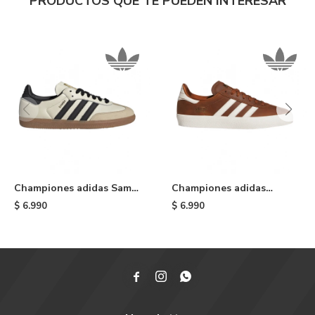
PRODUCTOS QUE TE PUEDEN INTERESAR
Championes adidas Samba
Championes adidas
OG - White
Gazelle ADV - Brown
$
6.990
$
6.990


