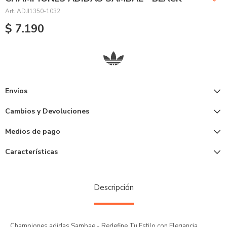
ADJI1350-1032
$
7.190
Envíos
Cambios y Devoluciones
Medios de pago
Características
Descripción
Championes adidas Sambae - Redefine Tu Estilo con Elegancia