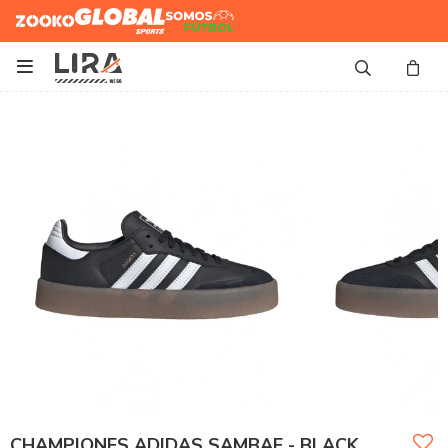
Zooko
Global Sports
Somos
Futbol

CHAMPIONES ADIDAS SAMBAE - BLACK