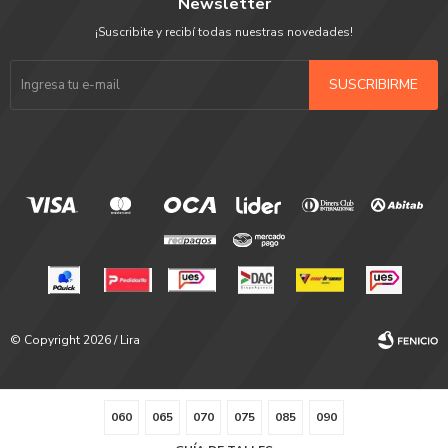
Newsletter
¡Suscribite y recibí todas nuestras novedades!
SUSCRIBIRME
© Copyright 2026 / Lira
060
065
070
075
085
090