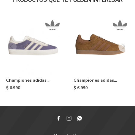
PRODUCTOS QUE TE PUEDEN INTERESAR
Championes adidas
Championes adidas
Gazelle ADV - Lavander
Gazelle - Bronze Strata
$
6.990
$
6.990


