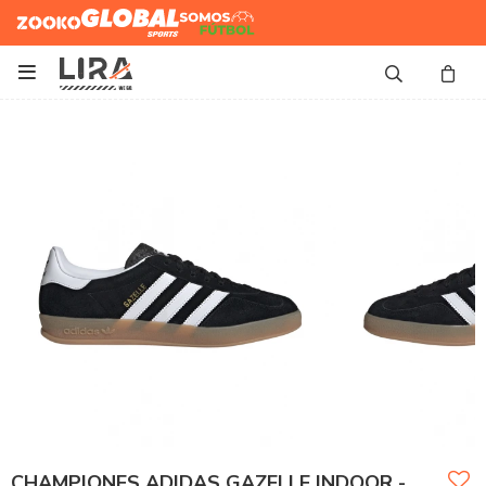
Zooko
Global Sports
Somos
Futbol

CHAMPIONES ADIDAS GAZELLE INDOOR -