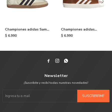
Championes adidas Samba
Championes adidas
OG - White
Gazelle ADV - Brown
$
6.990
$
6.990



Newsletter
¡Suscribite y recibí todas nuestras novedades!
SUSCRIBIRME