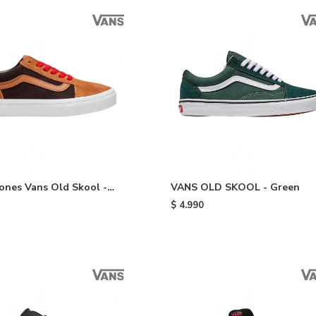
nes Vans Old Skool -
VANS OLD SKOOL - Green
 & Brown
$
4.990