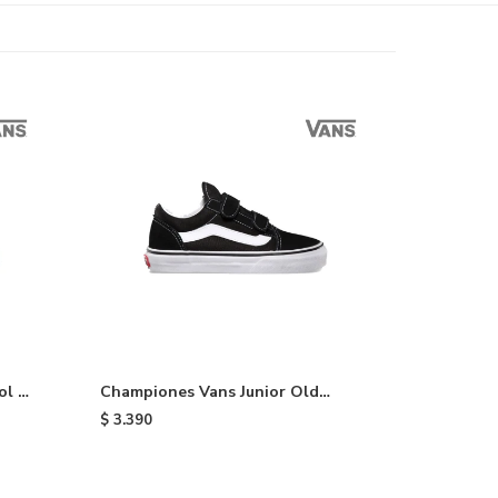
ol V
Championes Vans Junior Old
Skool de niño - Black
$
3.390