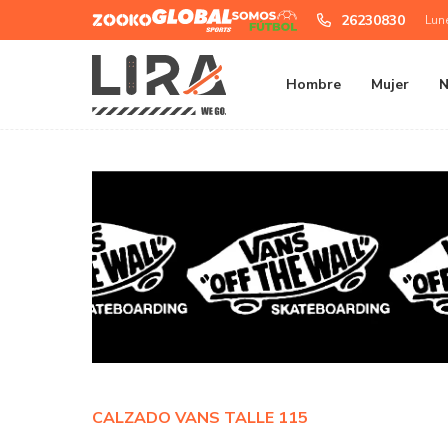
Zooko
Global
Somos
26230830
Lun
Sports
Futbol
Hombre
Mujer
N
CALZADO VANS TALLE 115