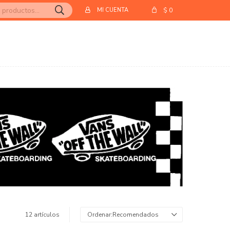
$
0
12 artículos
Recomendados