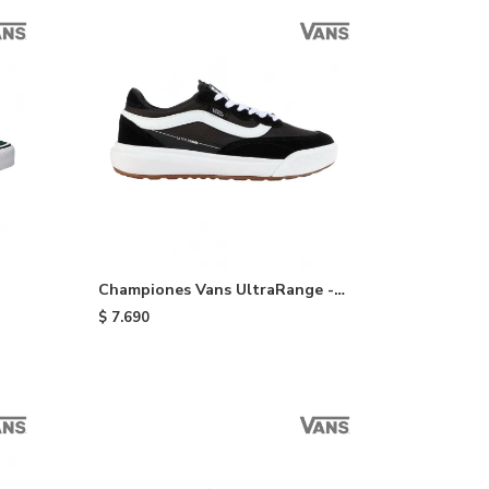
Championes Vans UltraRange -
Black
$
7.690