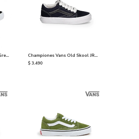
Grey
Championes Vans Old Skool JR
de niño - Black
$
3.490