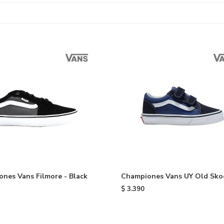
nes Vans Filmore - Black
Championes Vans UY Old Sko
de niño - Blue
$
3.390