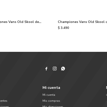
ones Vans Old Skool de
Championes Vans Old Skool 
Wine & Black
niño - Black
$
3.490



Mi cuenta
Mi cuenta
uentes
Mis compras
uciones
Mis direcciones