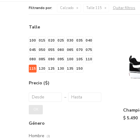
Quitar filtros
Filtrando por:
Calzado
Talle 115
Talle
100
015
020
025
030
035
040
045
050
055
060
065
070
075
080
085
090
095
100
105
110
115
120
125
130
135
150
Precio
($)
Champio
OK
$
5.490
Género
Hombre
(3)