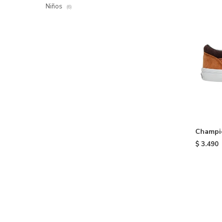
Niños
(6)
Champio
Orange
$
3.490