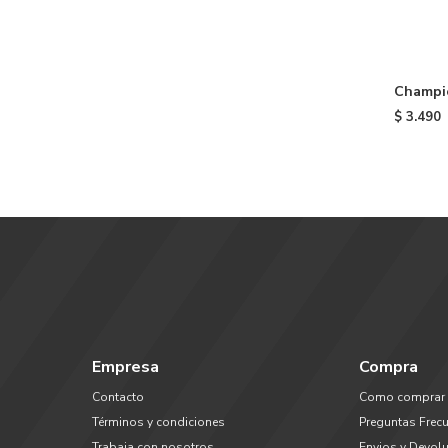
Champi
niño - 
$
3.490
Empresa
Compra
Contacto
Como comprar
Términos y condiciones
Preguntas Frec
Trabaja con nosotros
Envios y Devol