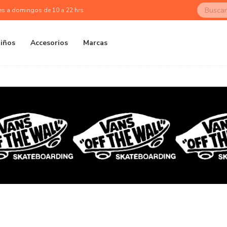
es a domingos de 10 a 22 hrs
iños
Accesorios
Marcas