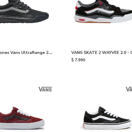
nes Vans UltraRange 2.0
VANS SKATE 2 WAYVEE 2.0 - 
grey
Scale & Red
$
7.990