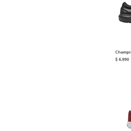
Champio
- Black/
$
6.990