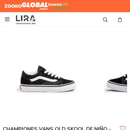
Zooko
Global Sports
Somos
Futbol

CHAMPIONES VANS OLD SKOOL DE NIÑO -