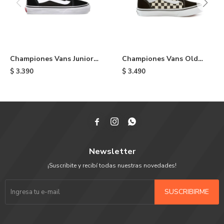
Championes Vans Junior
Championes Vans Old
Old Skool de niño - Black
Skool de niño - Black &
$
3.390
$
3.490
White



Newsletter
¡Suscribite y recibí todas nuestras novedades!
SUSCRIBIRME