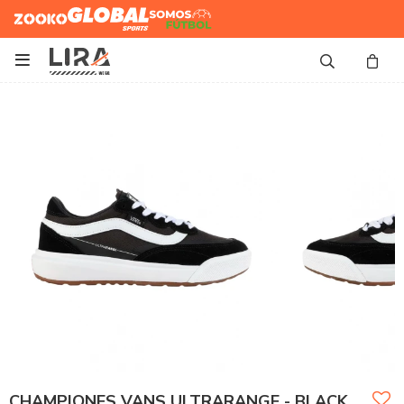
Zooko
Global Sports
Somos
Futbol

CHAMPIONES VANS ULTRARANGE - BLACK