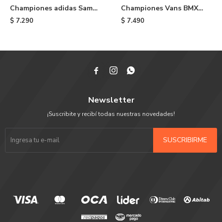
Championes adidas Samba
Championes Vans BMX
XLG - White
Proof Wafflecup - Black
$
7.290
$
7.490



Newsletter
¡Suscribite y recibí todas nuestras novedades!
SUSCRIBIRME