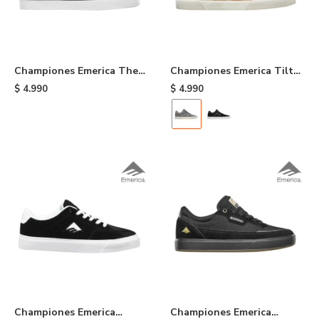
Championes Emerica The
Championes Emerica Tilt
Low Vulc - Black/gold
G6 Vulc Skateborard Shoes
$
4.990
$
4.990
- Grey
Championes Emerica
Championes Emerica