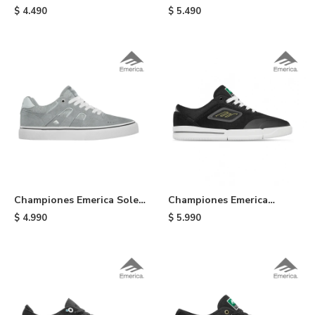
Temple - Black
Gamma G6 - Black
$
4.490
$
5.490
Championes Emerica Sole
Championes Emerica
Footwear - Grey
Phocus G6 - Black
$
4.990
$
5.990