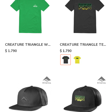
CREATURE TRIANGLE WEB
CREATURE TRIANGLE TEE
TEE - Green
- Black
$
1.790
$
1.790