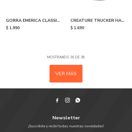
GORRA EMERICA CLASSIC
CREATURE TRUCKER HAT
SNAPBACK - Black
- Black
$
1.990
$
1.690
MOSTRANDO
36
DE
38
VER MÁS



Newsletter
¡Suscribite y recibí todas nuestras novedades!