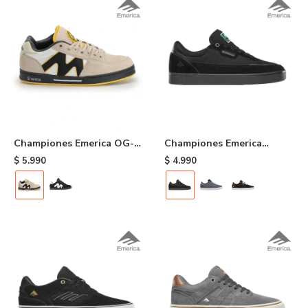
Championes Emerica OG-1
Championes Emerica
- 264
Gamma - Black
$
5.990
$
4.990