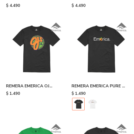
BAR HOODIE - White
SPAN HOODIE - Grey
$
4.490
$
4.490
Heath
REMERA EMERICA OJ
REMERA EMERICA PURE OJ
CIRCLE - Black
- Black
$
1.490
$
1.490