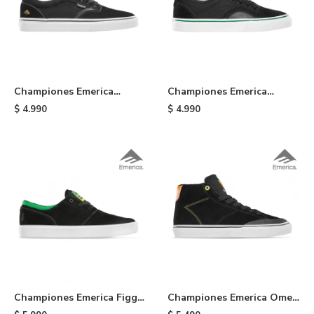
Championes Emerica
Championes Emerica
Dickson Skateboard -
Provost G6 - Black /white
$
4.990
$
4.990
Black/gold
/green
Championes Emerica Figgy
Championes Emerica Omen
G6 X Shake Junt - Black
HI X OJ - Black