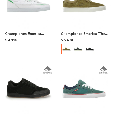
Championes Emerica
Championes Emerica The
Gamma x Shake Junt -
Hoban - Kelp
$
4.990
$
5.490
White