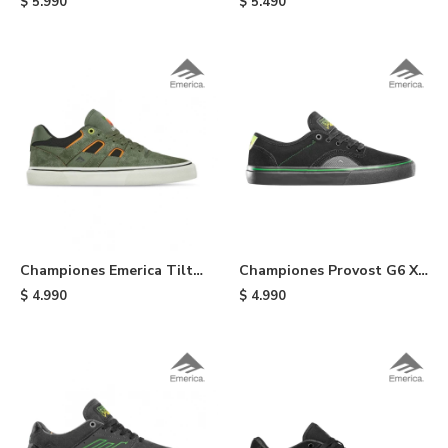
$
5.990
$
5.490
Championes Emerica Tilt
Championes Provost G6 X
G6 Vulc X OJ - Olive
Creature - Black
$
4.990
$
4.990