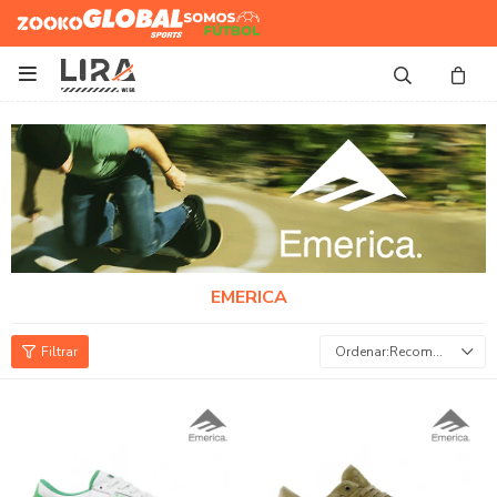
Zooko
Global Sports
Somos
Futbol

EMERICA
Recomendados