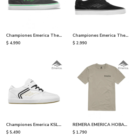
Championes Emerica The
Championes Emerica The
Low Vulc X Creature - Grey
Low Vulc Youth de niño -
$
4.990
$
2.990
/white /green
979
Championes Emerica KSL
REMERA EMERICA HOBAN
G6 X This is Skateboardin
G TEE - 322
$
5.490
$
1.790