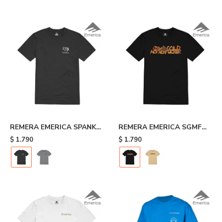
- White
REMERA EMERICA SPANKY
REMERA EMERICA SGMF
TOOTH TEE - Black
TEE - Black
$
1.790
$
1.790