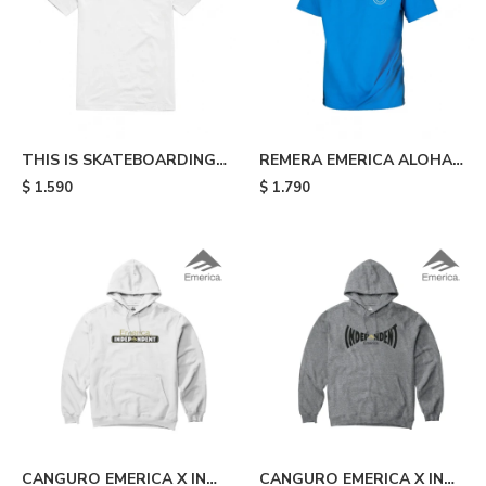
THIS IS SKATEBOARDING
REMERA EMERICA ALOHA
TEE - White
POCKET TEE - Blue
$
1.590
$
1.790
CANGURO EMERICA X INDY
CANGURO EMERICA X INDY