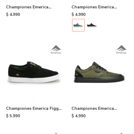
Championes Emerica
Championes Emerica
Heretic - Black
Cadence - 317
$
4.990
$
4.990
Championes Emerica Figgy
Championes Emerica
G6 - Black
Dickson X Six Feet Above -
$
5.990
$
4.990
520