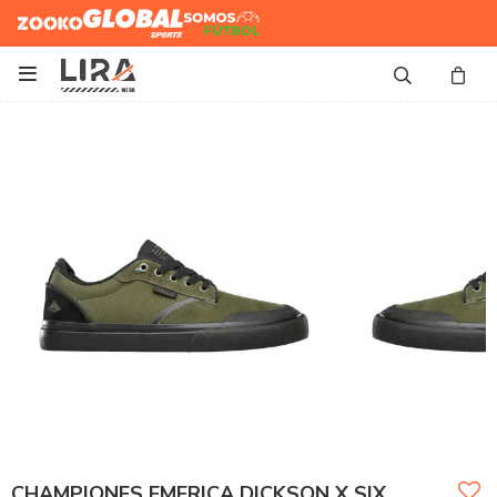
Zooko
Global Sports
Somos
Futbol

CHAMPIONES EMERICA DICKSON X SIX