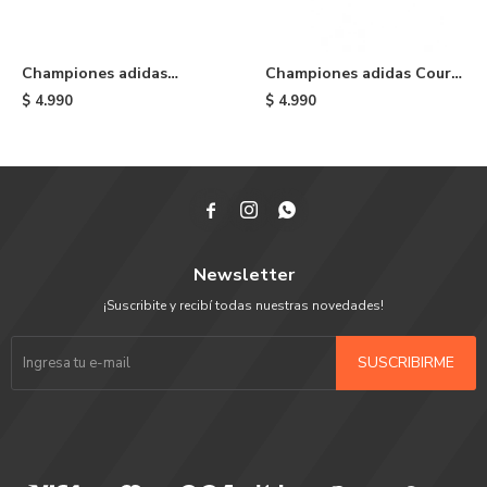
Championes adidas
Championes adidas Court
Busenitz Vulc II - Black
TNS Premiere - Blue
$
4.990
$
4.990



Newsletter
¡Suscribite y recibí todas nuestras novedades!
SUSCRIBIRME