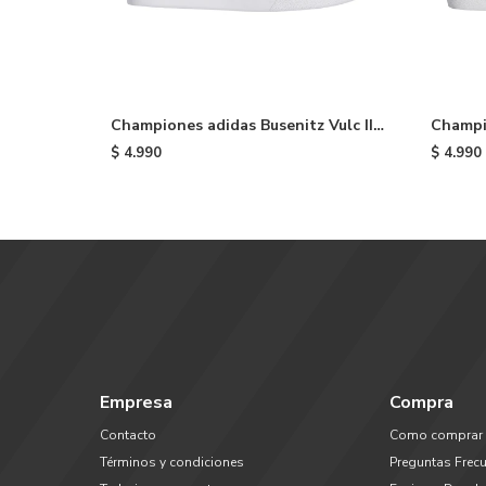
Championes adidas Busenitz Vulc II -
Champi
Black
Premier
$
4.990
$
4.990
Empresa
Compra
Contacto
Como comprar
Términos y condiciones
Preguntas Frec