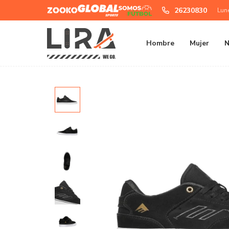
Zooko
Global
Somos
26230830
Lun
Sports
Futbol
Hombre
Mujer
N