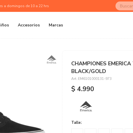
es a domingos de 10 a 22 hrs
iños
Accesorios
Marcas
CHAMPIONES EMERICA 
BLACK/GOLD
EM6101000131-973
$
4.990
Talle: