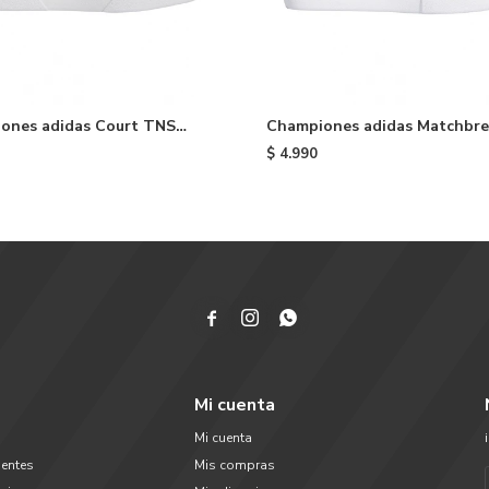
ones adidas Court TNS
Championes adidas Matchbr
e - Blue
Super - Navy
$
4.990



Mi cuenta
Mi cuenta
uentes
Mis compras