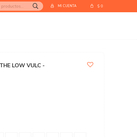
$
0
THE LOW VULC -