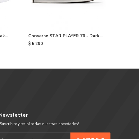
eak
Converse STAR PLAYER 76 - Dark
CONVERS
Green
STAR CRU
$
5.290
$
5.290
Newsletter
¡Suscribite y recibí todas nuestras novedades!