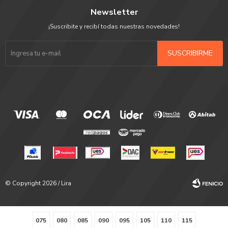
Newsletter
¡Suscribite y recibí todas nuestras novedades!
SUSCRIBIRME
© Copyright 2026 / Lira
075
080
085
090
095
105
110
115