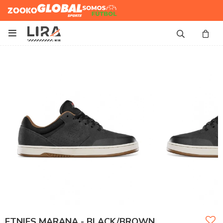
Zooko
Global Sports
Somos
Futbol

ETNIES MARANA - BLACK/BROWN