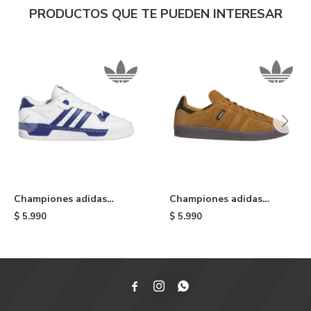
PRODUCTOS QUE TE PUEDEN INTERESAR
Championes adidas
Championes adidas
Rivalry Low - Blue/white
Campus ADV - Brown
$
5.990
$
5.990


