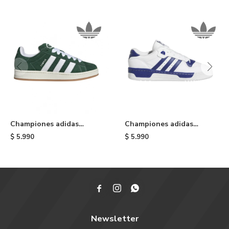
Championes adidas
Championes adidas
Campus 00s - Green
Rivalry Low - Blue/white
$
5.990
$
5.990



Newsletter