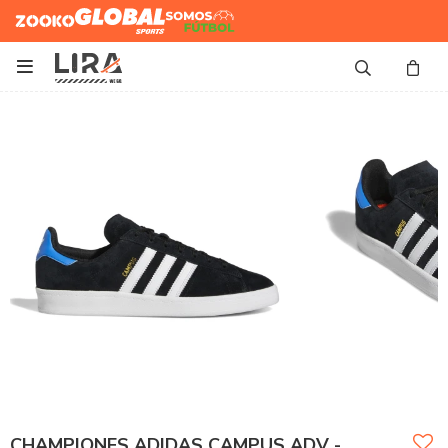
Zooko
Global Sports
Somos
Futbol

CHAMPIONES ADIDAS CAMPUS ADV -