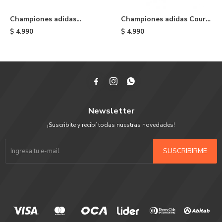
Championes adidas
Championes adidas Court
Busenitz Vulc II - Black
TNS Premiere - Blue
$
4.990
$
4.990



Newsletter
¡Suscribite y recibí todas nuestras novedades!
SUSCRIBIRME