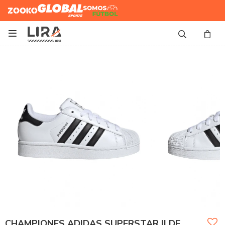
Zooko
Global Sports
Somos
Futbol

CHAMPIONES ADIDAS SUPERSTAR II DE