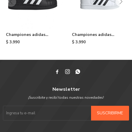
Championes adidas
Championes adidas
Superstar II de niño -
Superstar II de niño -
$
3.990
$
3.990
Black
White



Newsletter
¡Suscribite y recibí todas nuestras novedades!
SUSCRIBIRME