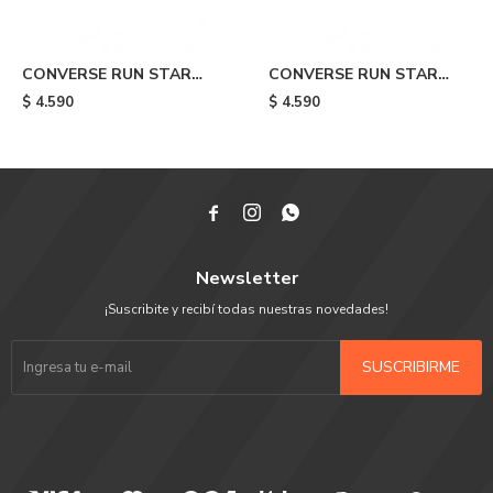
CONVERSE RUN STAR
CONVERSE RUN STAR
TRAINER - Black
TRAINER - White
$
4.590
$
4.590



Newsletter
¡Suscribite y recibí todas nuestras novedades!
SUSCRIBIRME