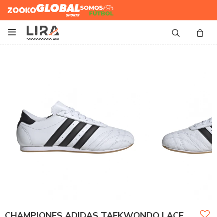
Zooko
Global Sports
Somos
Futbol

CHAMPIONES ADIDAS TAEKWONDO LACE