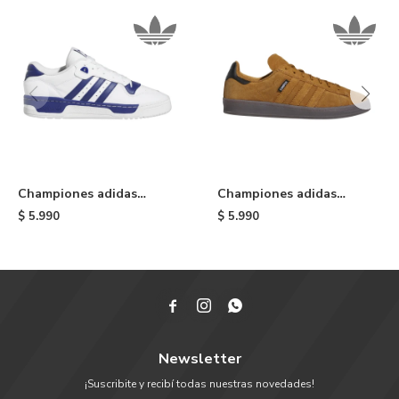
Championes adidas
Championes adidas
Rivalry Low - Blue/white
Campus ADV - Brown
$
5.990
$
5.990



Newsletter
¡Suscribite y recibí todas nuestras novedades!