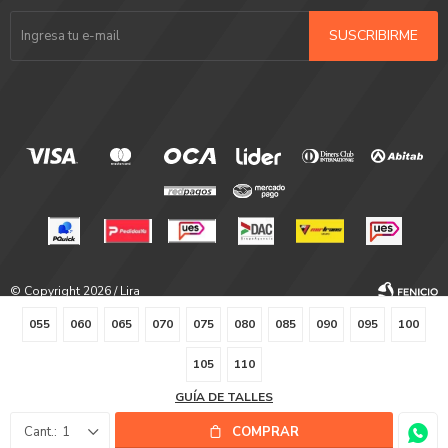
SUSCRIBIRME
© Copyright 2026 / Lira
055
060
065
070
075
080
085
090
095
100
105
110
GUÍA DE TALLES
Fenicio
1
COMPRAR