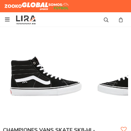
Zooko
Global Sports
Somos
Futbol

CHAMPIONES VANS SKATE SK8-HI -