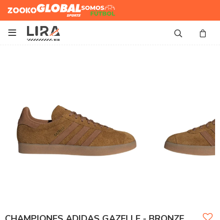
Zooko
Global Sports
Somos
Futbol

CHAMPIONES ADIDAS GAZELLE - BRONZE