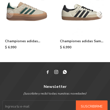
Championes adidas
Championes adidas Samba
Gazelle Bold - Cream
OG - White
$
6.990
$
6.990



Newsletter
¡Suscribite y recibí todas nuestras novedades!
SUSCRIBIRME