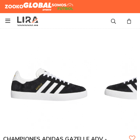
Zooko
Global Sports
Somos
Futbol

CHAMPIONES ADIDAS GAZELLE ADV -