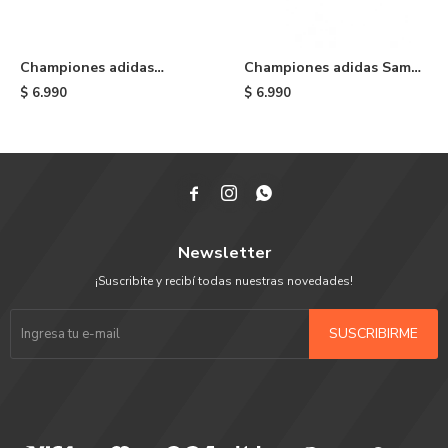
Championes adidas
Championes adidas Samba
Gazelle Bold - Cream
OG - White
$
6.990
$
6.990



Newsletter
¡Suscribite y recibí todas nuestras novedades!
SUSCRIBIRME