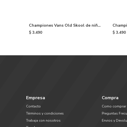
Championes Vans Old Skool de niño
Champi
- Wine & Black
niño - 
$
3.490
$
3.490
Empresa
Compra
Contacto
Como comprar
Términos y condiciones
Preguntas Frec
Trabaja con nosotros
Envios y Devol