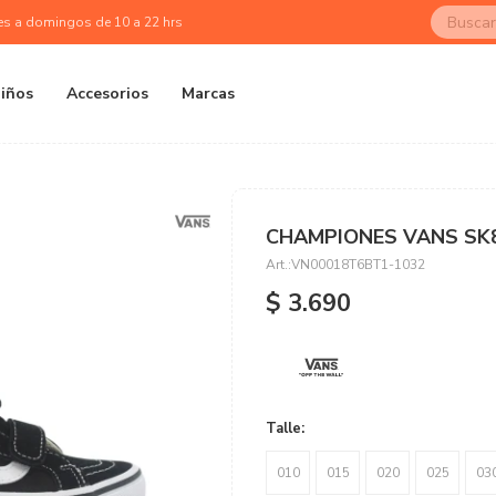
es a domingos de 10 a 22 hrs
iños
Accesorios
Marcas
CHAMPIONES VANS SK8
VN00018T6BT1-1032
$
3.690
Talle:
010
015
020
025
03