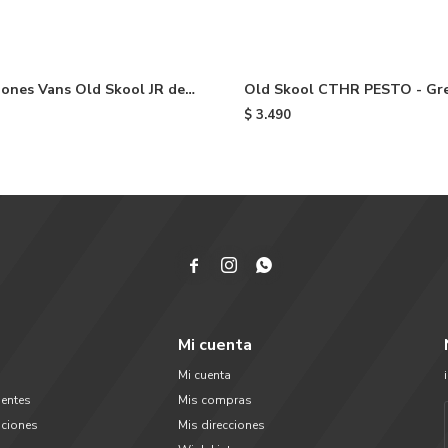
ones Vans Old Skool JR de
Old Skool CTHR PESTO - Gr
Black
$
3.490



Mi cuenta
Mi cuenta
uentes
Mis compras
uciones
Mis direcciones