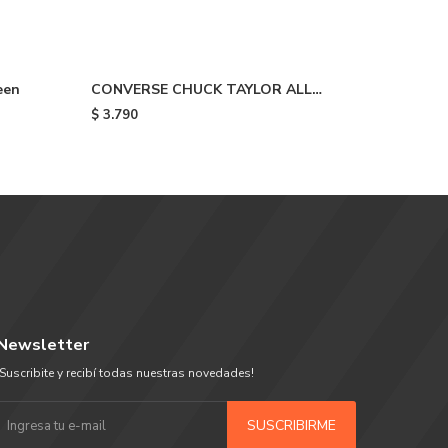
een
CONVERSE CHUCK TAYLOR ALL
CHUCK T
STAR HI - White
PLATFOR
$
3.790
$
3.790
Newsletter
¡Suscribite y recibí todas nuestras novedades!
SUSCRIBIRME