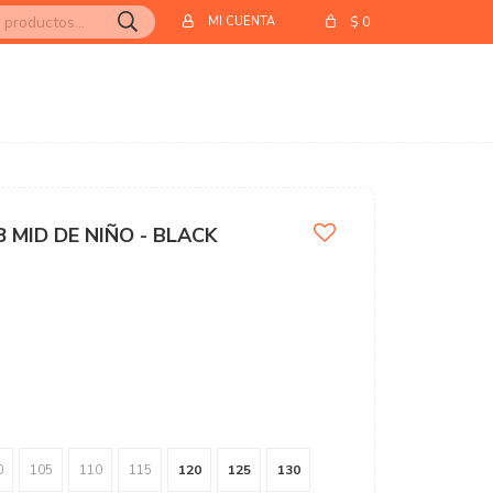
$
0
 MID DE NIÑO - BLACK
0
105
110
115
120
125
130