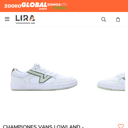
Zooko
Global Sports
Somos
Futbol

CHAMPIONES VANS LOWLAND -