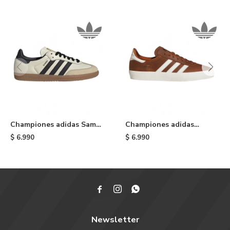
Championes adidas Samba
Championes adidas
OG - White
Gazelle ADV - Brown
$
6.990
$
6.990



Newsletter