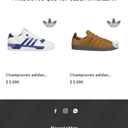
Championes adidas
Championes adidas
Rivalry Low - Blue/white
Campus ADV - Brown
$
5.990
$
5.990


