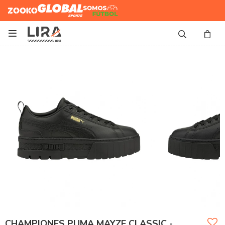
Zooko
Global Sports
Somos
Futbol

CHAMPIONES PUMA MAYZE CLASSIC -