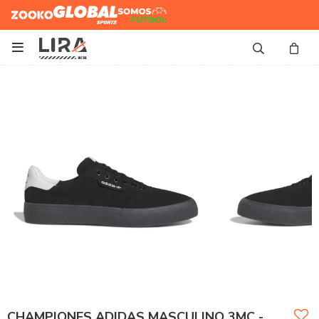
Zooko
Global Sports
Somos
Futbol

CHAMPIONES ADIDAS MASCULINO 3MC -