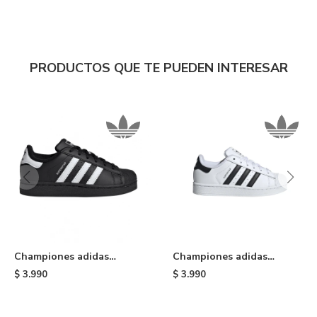
PRODUCTOS QUE TE PUEDEN INTERESAR
Championes adidas
Championes adidas
Superstar II de niño -
Superstar II de niño -
$
3.990
$
3.990
Black
White