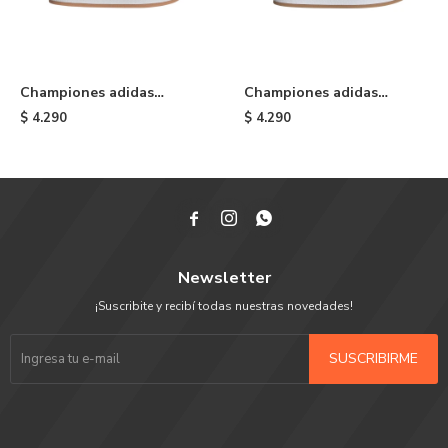
Championes adidas
Championes adidas
Campus 00s de niño -
Campus 00s de niño -
$
4.290
$
4.290
Black & White
Beige



Newsletter
¡Suscribite y recibí todas nuestras novedades!
SUSCRIBIRME