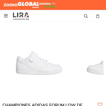
Zooko
Global Sports
Somos
Futbol

CHAMPIONES ADIDAS FORUM LOW DE