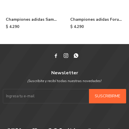
Championes adidas Samba
Championes adidas Forum
OG de niño - Cloud White
Low de niño - White
$
4.290
$
4.290



Newsletter
¡Suscribite y recibí todas nuestras novedades!
SUSCRIBIRME