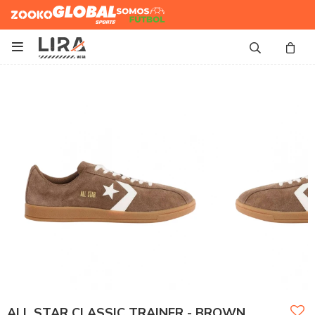
Zooko
Global Sports
Somos
Futbol

ALL STAR CLASSIC TRAINER - BROWN