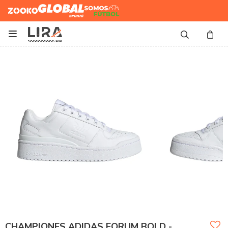
Zooko
Global Sports
Somos
Futbol

CHAMPIONES ADIDAS FORUM BOLD -