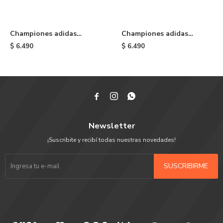
Championes adidas
Championes adidas
Superstar ADV - Crystal
Superstar ADV - White
$
6.490
$
6.490
White



Newsletter
¡Suscribite y recibí todas nuestras novedades!
SUSCRIBIRME